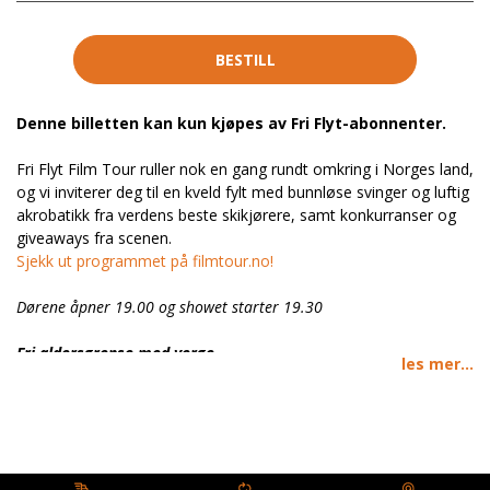
BESTILL
Denne billetten kan kun kjøpes av Fri Flyt-abonnenter.
Fri Flyt Film Tour ruller nok en gang rundt omkring i Norges land,
og vi inviterer deg til en kveld fylt med bunnløse svinger og luftig
akrobatikk fra verdens beste skikjørere, samt konkurranser og
giveaways fra scenen.
Sjekk ut programmet på filmtour.no!
Dørene åpner 19.00 og showet starter 19.30
Fri aldersgrense med verge.
les mer...
Hele Fri Flyts digitale univers er nå inkludert i ditt abonnement
Se full oversikt hva som er inkludert her.