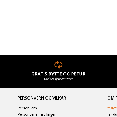
PERSONVERN OG VILKÅR
OM F
Personvern
friflyt
Personverninnstillinger
får du