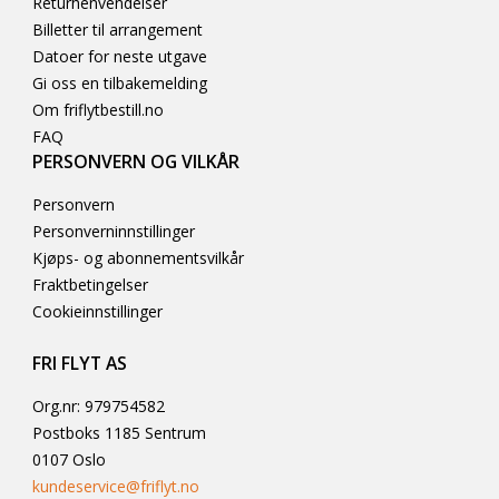
Returhenvendelser
Billetter til arrangement
Datoer for neste utgave
Gi oss en tilbakemelding
Om friflytbestill.no
FAQ
PERSONVERN OG VILKÅR
Personvern
Personverninnstillinger
Kjøps- og abonnementsvilkår
Fraktbetingelser
Cookieinnstillinger
FRI FLYT AS
Org.nr: 979754582
Postboks 1185 Sentrum
0107 Oslo
kundeservice@friflyt.no