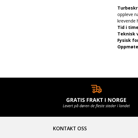
Turbeskr
oppleve nat
krevende h
Tid i tim
Teknisk 
Fysisk fo
Oppmøt
KONTAKT OSS