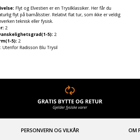
ivelse:
Flyt og Elvestien er en Trysilklassiker. Her får du
urlig flyt på barnålsstier. Relativt flat tur, som ikke er veldig
verken teknisk eller fysisk.
er:
2
vanskelighetsgrad(1-5):
2
rm(1-5):
2
e
: Utenfor Radisson Blu Trysil
PERSONVERN OG VILKÅR
OM F