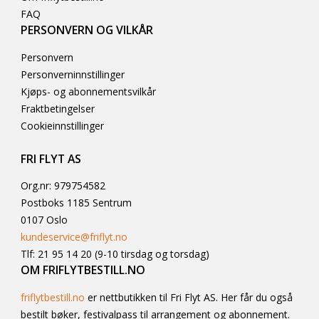
FAQ
PERSONVERN OG VILKÅR
Kort sagt
:
Få deres egen ekspert – fjellet åpner seg på en helt
ny måte.
Personvern
Personverninnstillinger
Pris per dag
:
9000,-
Kjøps- og abonnementsvilkår
Hvilke dager?
Fredag og lørdag
Fraktbetingelser
Maks antall deltakere per dag
:
6 stk pr guide
Cookieinnstillinger
Oppmøte
:
Avtales med guiden direkte
Utstyr som kreves utover toppturutstyr
:
Sender/mottaker,
spade, søkestang som minimum. Avtales med guiden ut fra
FRI FLYT AS
turønske
Org.nr: 979754582
Kjøpte billetter refunderes ikke i henhold til angrerettloven og
Postboks 1185 Sentrum
arrangement med fast dato.
0107 Oslo
kundeservice@friflyt.no
Tlf: 21 95 14 20 (9-10 tirsdag og torsdag)
OM FRIFLYTBESTILL.NO
friflytbestill.no
er nettbutikken til Fri Flyt AS. Her får du også
bestilt bøker, festivalpass til arrangement og abonnement.