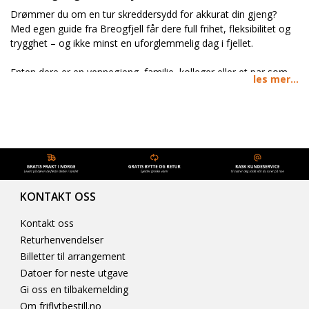
Drømmer du om en tur skreddersydd for akkurat din gjeng?
Med egen guide fra Breogfjell får dere full frihet, fleksibilitet og
trygghet – og ikke minst en uforglemmelig dag i fjellet.
Enten dere er en vennegjeng, familie, kolleger eller et par som
les mer...
vil på et lite eventyr, legger guiden opp turen etter deres nivå,
ønsker og dagsform. Vi finner den beste snøen, de fineste
linjene og de tryggeste rutevalgene – så dere kan fokusere på å
kose dere.
Hvorfor velge egen guide?
Skreddersydd opplegg:
Rute, tempo og ambisjonsnivå
tilpasses helt etter gruppa.
KONTAKT OSS
Maks fleksibilitet:
Starttid, lengde og innhold styres av
dere i samråd med guiden.
Kontakt oss
Trygg ferdsel i fjellet:
Våre sertifiserte guider tar ansvar
Returhenvendelser
for vurderinger, sikkerhet og snøforhold.
Billetter til arrangement
Mer læring og mestring:
Få personlige tips og
Datoer for neste utgave
teknikkveiledning underveis.
Gi oss en tilbakemelding
Større opplevelse:
Oppdag nye fjell, gode forhold og
skjulte perler dere ikke ville funnet alene.
Om friflytbestill.no