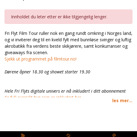
Innholdet du leter etter er ikke tilgjengelig lenger.
Fri Flyt Film Tour ruller nok en gang rundt omkring i Norges land,
og vi inviterer deg til en kveld fylt med bunnløse svinger og luftig
akrobatikk fra verdens beste skikjørere, samt konkurranser og
giveaways fra scenen.
Sjekk ut programmet på filmtour.no!
Dørene åpner 18.30 og showet starter 19.30
Hele Fri Flyts digitale univers er nå inkludert i ditt abonnement
Se full oversikt hva som er inkludert her.
les mer...