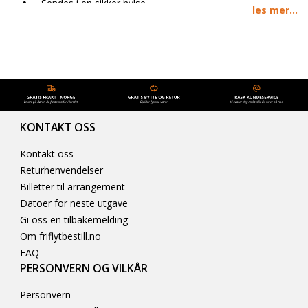
Sendes i en sikker hylse
les mer...
50x70 cm
Kartet kan også fås med ramme i eik.
KONTAKT OSS
Kontakt oss
Returhenvendelser
Billetter til arrangement
Datoer for neste utgave
Gi oss en tilbakemelding
Om friflytbestill.no
FAQ
PERSONVERN OG VILKÅR
Personvern