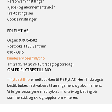
Personverninnstillinger
Kjøps- og abonnementsvilkår
Fraktbetingelser
Cookieinnstillinger
FRI FLYT AS
Org.nr: 979754582
Postboks 1185 Sentrum
0107 Oslo
kundeservice@friflyt.no
Tlf: 21 95 14 20 (9-10 tirsdag og torsdag)
OM FRIFLYTBESTILL.NO
friflytbestill.no
er nettbutikken til Fri Flyt AS. Her får du også
bestilt bøker, festivalpass til arrangement og abonnement.
Vi følger sesongene med sykkel, friluftsliv og klatring på
sommerstid, og ski og topptur om vinteren.