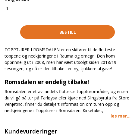
1
BESTILL
TOPPTURER I ROMSDALEN
er en skifører til de flotteste
toppene og nedkjøringene i Rauma og omegn. Den kom
opprinnelig ut i 2008, men har vært utsolgt siden 2018/19-
sesongen, og nå er den tilbake i en ny, tjukkere utgave!
Romsdalen er endelig tilbake!
Romsdalen er et av landets flotteste toppturområder, og enten
du vil gå på tur på Tarløysa eller kjøre ned Slingsbyruta fra Store
Venjetind, finner du detaljert informasjon om turen opp og
nedkjøringene i Toppturer i Romsdalen. Kirketaket,
les mer...
Smørbotfjellet og Skarven og alle de andre populære
toppturene blir grundig beskrevet, men skiføreren gjør at du
også kan finne fram til andre topper som gir like fine
Kundevurderinger