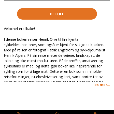
BESTILL
Vélochef er tilbake!
I denne boken reiser Henrik Orre til fire kjente
sykkeldestinasjoner, som også er kjent for sitt gode kjøkken.
Med på reisen er fotograf Patrik Engström og sykkeljournalist
Henrik Alpers. På sin reise møter de veiene, landskapet, de
lokale og ikke minst matkulturen. Både proffer, amatører og
sykkelfans er med, og dette gjør boken like inspirerende for
sykling som for å lage mat. Dette er en bok som inneholder
reisefortellinger, rutebeskrivelser og kart, samt portretter av
noen av de største navnene i sykkelsporten. Underveis vil du
les mer...
møte både Geraint Thomas, Christian Meier og Elena Cecchini.
Lokale råvarer basert på sesong har vært en inspirasjon til alle
oppskriftene. Du finner typiske vårretter fra Mallorca og Girona,
sommerretter fra Nice, og retter inspirert av det kalde