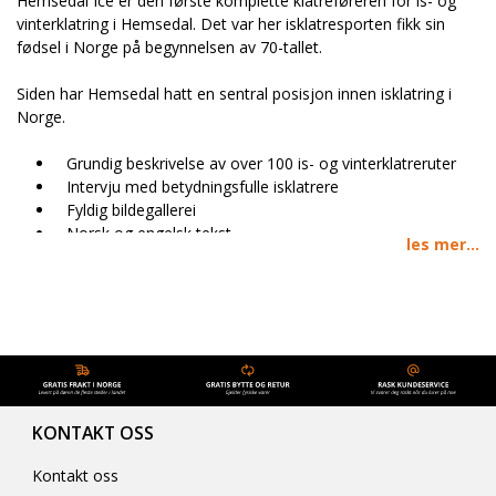
Hemsedal Ice er den første komplette klatreføreren for is- og
vinterklatring i Hemsedal. Det var her isklatresporten fikk sin
fødsel i Norge på begynnelsen av 70-tallet.
Siden har Hemsedal hatt en sentral posisjon innen isklatring i
Norge.
Grundig beskrivelse av over 100 is- og vinterklatreruter
Intervju med betydningsfulle isklatrere
Fyldig bildegallerei
Norsk og engelsk tekst
les mer...
Alle rutene beskrevet med GPS-Posisjon
207 sider
Fargetrykk
Forfattere: Bjørn Kruse og Jørgen Aamot. Utgiver: Topptur sport
All routes are described in Norwegian and English.
KONTAKT OSS
Kontakt oss