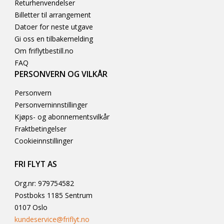
Returhenvendelser
Billetter til arrangement
Datoer for neste utgave
Gi oss en tilbakemelding
Om friflytbestill.no
FAQ
PERSONVERN OG VILKÅR
Personvern
Personverninnstillinger
Kjøps- og abonnementsvilkår
Fraktbetingelser
Cookieinnstillinger
FRI FLYT AS
Org.nr: 979754582
Postboks 1185 Sentrum
0107 Oslo
kundeservice@friflyt.no