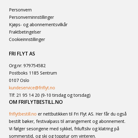
Vegetarlasagne / Glutenfri (OBS: Må kommenteres i
Personvern
bestillingen).
Personverninnstillinger
Kjøps- og abonnementsvilkår
Lørdag
Hamburger med stekte poteter: 260,-
Fraktbetingelser
Vegetarburger
Cookieinnstillinger
FRI FLYT AS
Org.nr: 979754582
Postboks 1185 Sentrum
0107 Oslo
kundeservice@friflyt.no
Tlf: 21 95 14 20 (9-10 tirsdag og torsdag)
OM FRIFLYTBESTILL.NO
friflytbestill.no
er nettbutikken til Fri Flyt AS. Her får du også
bestilt bøker, festivalpass til arrangement og abonnement.
Vi følger sesongene med sykkel, friluftsliv og klatring på
sommerstid, og ski og topptur om vinteren.