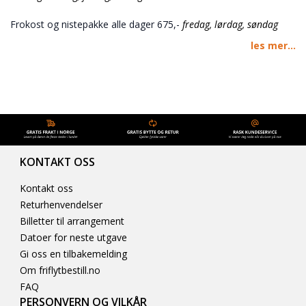
Frokost og nistepakke alle dager 675,-
fredag, lørdag, søndag
les mer...
Middag alle dager 780,-
torsdag, fredag, lørdag
Frokost serveres fra 07.00-10.00 og søndag kl 08.00 - 11.00
Middag serveres fra 18.00-21.00 på torsdag og 1600-20.00 fredag
og lørdag.
Bytt kvitteringen din til matarmbånd i resepsjonen på hotellet ved
ankomst.
KONTAKT OSS
Alle måltid blir servert i festivalteltet
Kontakt oss
HAPPY CAMPER MENY
Returhenvendelser
Billetter til arrangement
Torsdag
Datoer for neste utgave
Gulasj med brød: 260,-
Gi oss en tilbakemelding
Vegetargulasj
Om friflytbestill.no
FAQ
Fredag
PERSONVERN OG VILKÅR
Lasagne med salat og brød: 260,-